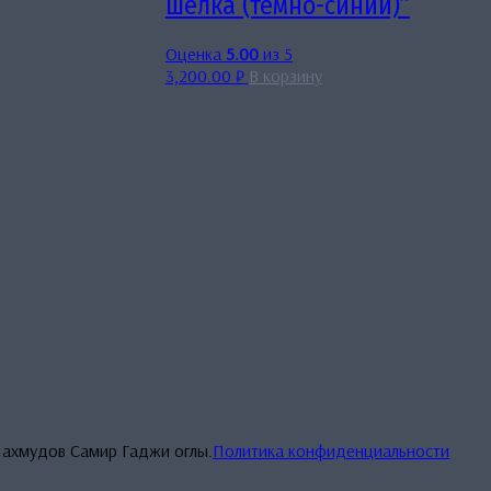
шёлка (темно-синий)”
Оценка
5.00
из 5
3,200.00
₽
В корзину
Махмудов Самир Гаджи оглы.
Политика конфиденциальности