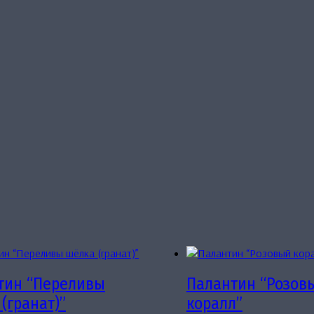
тин “Переливы
Палантин “Розов
(гранат)”
коралл”