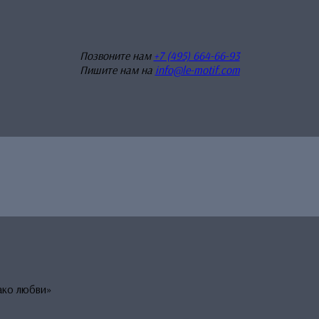
Позвоните нам
+7 (495) 664-66-93
Пишите нам на
info@le-motif.com
ако любви»