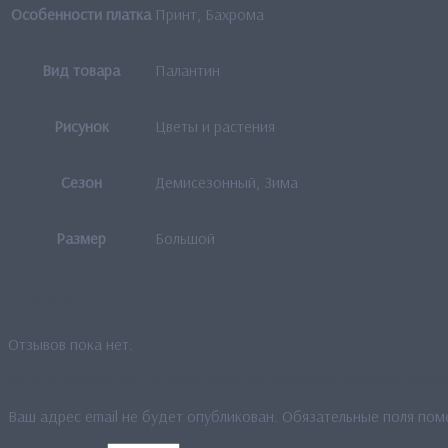
Особенности платка
Принт, Бахрома
Вид товара
Палантин
Рисунок
Цветы и растения
Сезон
Демисезонный, Зима
Размер
Большой
Отзывы
Отзывов пока нет.
Будьте первым, кто оставил отзыв на «Палантин «Облако любв
Ваш адрес email не будет опубликован.
Обязательные поля по