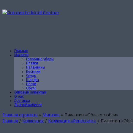
Перейти
к
содержанию
Главная
Магазин
Головные уборы
Платки
Палантины
Косынки
Снуды
Шарфы
Носки
Обувь
Оптовым клиентам
О нас
Доставка
Личный кабинет
Главная страница
»
Магазин
»
Палантин «Облако любви»
Главная
/
Коллекция
/
Коллекция «Ренессанс»
/ Палантин «Обл