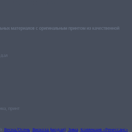
блако любви»
ьных материалов с оригинальным принтом из качественной
одал
ма, принт
й:
Весна/Осень
,
Вискоза (модал)
,
Зима
,
Коллекция «Ренессанс»
,