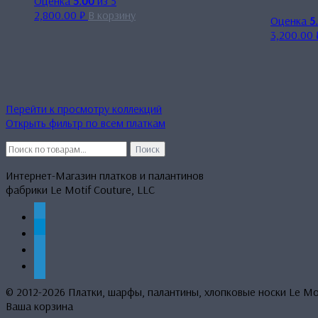
Оценка
5.00
из 5
2,800.00
₽
В корзину
Оценка
5
3,200.00
Перейти к просмотру коллекций
Открыть фильтр по всем платкам
Искать:
Поиск
Интернет-Магазин платков и палантинов
фабрики Le Motif Couture, LLC
whatsapp
telegram
mail
phone
© 2012-2026 Платки, шарфы, палантины, хлопковые носки Le M
Ваша корзина