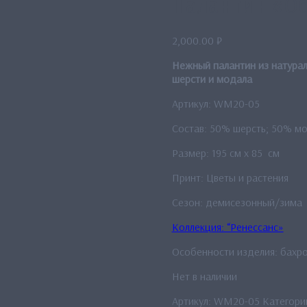
Палантин «О
2,000.00
₽
Нежный палантин из натурал
шерсти и м
одала
Артикул: WM20-05
Состав: 50% шерсть; 50% м
Размер: 195 см x 85 см
Принт: Цветы и растения
Сезон: демисезонный/зима
Коллекция: “Ренессанс»
Особенности изделия: бахро
Нет в наличии
Артикул:
WM20-05
Категори