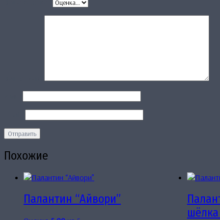
Ваша оценка
*
Ваш отзыв
*
Имя
*
Email
*
Похожие
Палантин “Айвори”
Палан
шёлка 