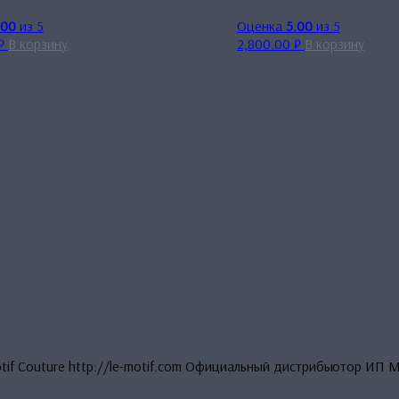
.00
из 5
Оценка
5.00
из 5
₽
В корзину
2,800.00
₽
В корзину
otif Couture http://le-motif.com Официальный дистрибьютор ИП 