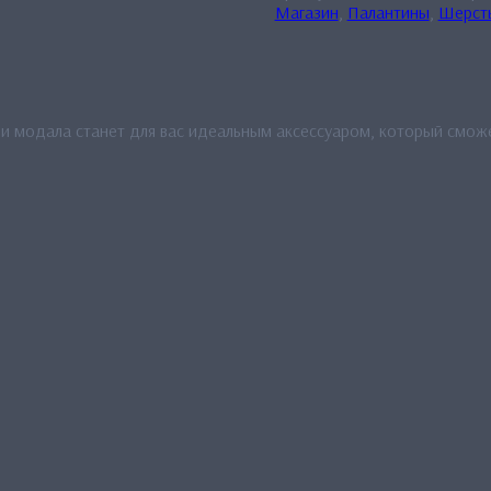
Магазин
,
Палантины
,
Шерст
и модала станет для вас идеальным аксессуаром, который сможе