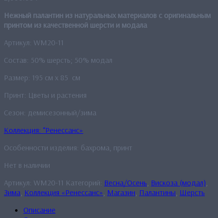
Нежный палантин из натуральных материалов с оригинальным
принтом из качественной шерсти и м
одала
Артикул: WM20-11
Состав: 50% шерсть; 50% модал
Размер: 195 см x 85 см
Принт: Цветы и растения
Сезон: демисезонный/зима
Коллекция: “Ренессанс»
Особенности изделия: бахрома, принт
Нет в наличии
Артикул:
WM20-11
Категорий:
Весна/Осень
,
Вискоза (модал)
,
Зима
,
Коллекция «Ренессанс»
,
Магазин
,
Палантины
,
Шерсть
Описание