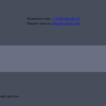
Позвоните нам
+7 (495) 664-66-93
Пишите нам на
info@le-motif.com
ный цветок»