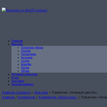
Перейти
к
содержанию
Главная
Магазин
Головные уборы
Платки
Палантины
Косынки
Снуды
Шарфы
Носки
Обувь
Оптовым клиентам
О нас
Доставка
Личный кабинет
Главная страница
»
Магазин
»
Палантин «Нежный цветок»
Главная
/
Коллекция
/
Коллекция «Ренессанс»
/ Палантин «Неж