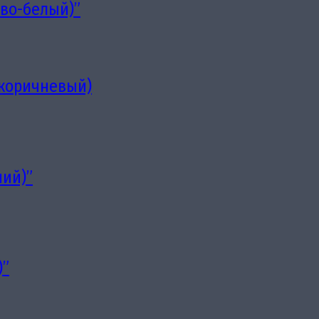
во-белый)”
коричневый)
ний)”
)”