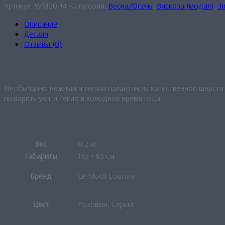
Артикул:
WM20-14
Категорий:
Весна/Осень
,
Вискоза (модал)
,
З
Описание
Детали
Отзывы (0)
Описание
Необычайно нежный и легкий палантин из качественной шерсти 
подарить уют и тепло в холодное время года.
Детали
Вес
0.2 кг
Габариты
195 × 85 см
Бренд
Le Motif Couture
Цвет
Розовый, Серый