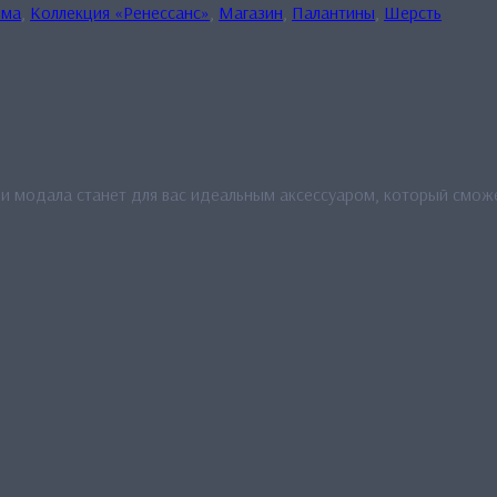
има
,
Коллекция «Ренессанс»
,
Магазин
,
Палантины
,
Шерсть
и модала станет для вас идеальным аксессуаром, который сможе