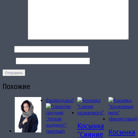
Ваш отзыв
*
Имя
*
Email
*
Похожие
Распродажа!
Косынка
Косынка
“Сияние