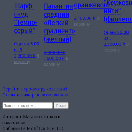
“Кружев
оранжевого”
Шарф-
Палантин
нити“
снуд
средний
2,400.00
₽
В
(фиолето
“Темно-
«Легкий
корзину
серый”
градиент»
Оценка
5.00
из 5
(желтый)
Оценка
5.00
2,300.00
₽
В
из 5
корзину
2,000.00
₽
2,200.00
₽
В
Первоначальная
Текущая
1,600.00
₽
В
корзину
цена
цена:
корзину
составляла
1,600.00 ₽.
2,000.00 ₽.
Перейти к просмотру коллекций
Открыть фильтр по всем платкам
Искать:
Поиск
Интернет-Магазин платков и
палантинов
фабрики Le Motif Couture, LLC