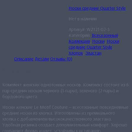
Носки средние Quarter Style
Нет в наличии
Артикул:
WZ121-02-3
Категорий:
Всесезонный
,
Коллекция
,
Носки
,
Носки
средние Quarter Style
,
Хлопок
,
Эластан
Описание
Детали
Отзывы (0)
Описание
Комплект женских однотонных носков. Комплект состоит из 6
пар средних носков черного (3 пары), зеленого (2 пары) и
бордового цвета.
Носки женские Le Motif Couture — всесезонные повседневные
средние носки из хлопка. Изготовлены из премиального
хлопка с добавлением высококачественного эластана.
Удобная резинка создает дополнительный комфорт. Хорошо
сохраняют форму и цвет, устойчивы к истиранию.