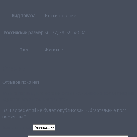
Вид товара
Носки средние
Российский размер
36, 37, 38, 39, 40, 41
Пол
Женские
Отзывы
Отзывов пока нет.
Будьте первым, кто оставил отзыв на «Женские носки средние
«Quarter Style»комплект 6 пар»
Ваш адрес email не будет опубликован.
Обязательные поля
помечены
*
Ваша оценка
*