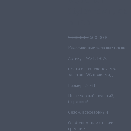
«Quarter
Style»комплек
6 пар
Первоначальная
Текущая
1,400.00
₽
600.00
₽
цена
цена:
Классические женские носки
составляла
600.00 ₽.
1,400.00 ₽.
Артикул: WZ121-02-3
Состав: 88% хлопок; 9%
эластан; 3% полиамид
Размер: 36-41
Цвет: черный, зеленый,
бордовый
Сезон: всесезонный
Особенности изделия:
средние