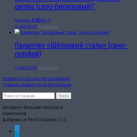
шелка (серо-бирюзовый)“
Оценка
5.00
из 5
4,200.00
₽
В корзину
Палантин «Шёлковый стиль» (сине-
голубой)
3,400.00
₽
В корзину
Перейти к просмотру коллекций
Открыть фильтр по всем платкам
Искать:
Поиск
Интернет-Магазин платков и
палантинов
фабрики Le Motif Couture, LLC
whatsapp