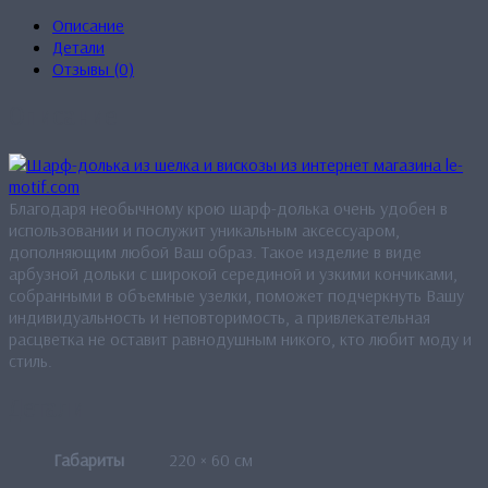
Описание
Детали
Отзывы (0)
Описание
Благодаря необычному крою шарф-долька очень удобен в
использовании и послужит уникальным аксессуаром,
дополняющим любой Ваш образ. Такое изделие в виде
арбузной дольки с широкой серединой и узкими кончиками,
собранными в объемные узелки, поможет подчеркнуть Вашу
индивидуальность и неповторимость, а привлекательная
расцветка не оставит равнодушным никого, кто любит моду и
стиль.
Детали
Габариты
220 × 60 см