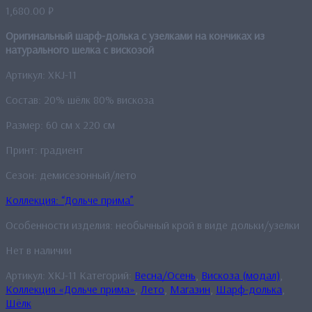
1,680.00
₽
Оригинальный шарф-долька с узелками на кончиках из
натурального шелка с вискозой
Артикул: XKJ-11
Состав: 20% шёлк 80% вискоза
Размер: 60 см x 220 см
Принт: градиент
Сезон: демисезонный/лето
Коллекция: “Дольче прима”
Особенности изделия: необычный крой в виде дольки/узелки
Нет в наличии
Артикул:
XKJ-11
Категорий:
Весна/Осень
,
Вискоза (модал)
,
Коллекция «Дольче прима»
,
Лето
,
Магазин
,
Шарф-долька
,
Шёлк