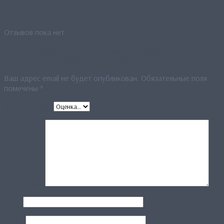
Отзывы
Отзывов пока нет.
Будьте первым, кто оставил отзыв на «Шарф-долька
“Градиент цвета“ (фиолетово-синий)»
Ваш адрес email не будет опубликован.
Обязательные поля
помечены
*
Ваша оценка
*
Ваш отзыв
*
Имя
*
Email
*