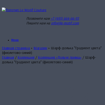
Перейти
к
содержанию
Позвоните нам
+7 (495) 664-66-93
Пишите нам на
info@le-motif.com
Меню
Главная страница
»
Магазин
»
Шарф-долька “Градиент цвета“
(фиолетово-синий)
Главная
/
Коллекция
/
Коллекция «Дольче прима»
/ Шарф-
долька “Градиент цвета“ (фиолетово-синий)
Шарф-долька “Градиент
цвета“ (фиолетово-синий)