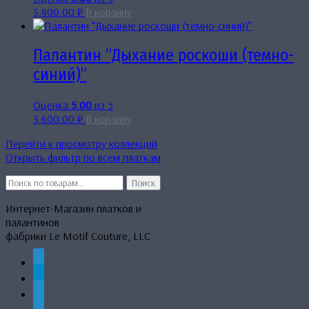
3,400.00
₽
В корзину
Палантин “Дыхание роскоши (темно-
синий)”
Оценка
5.00
из 5
3,600.00
₽
В корзину
Перейти к просмотру коллекций
Открыть фильтр по всем платкам
Искать:
Поиск
Интернет-Магазин платков и
палантинов
фабрики Le Motif Couture, LLC
whatsapp
telegram
mail
phone