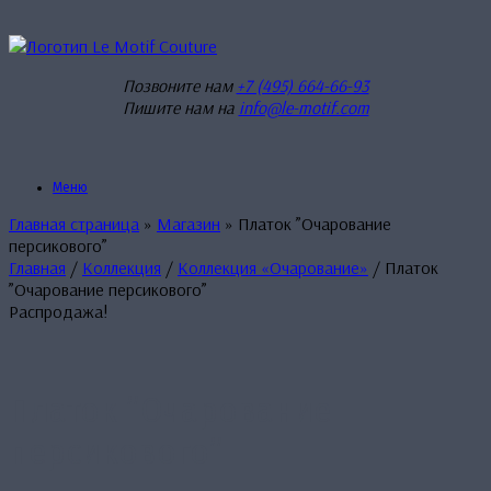
Перейти
к
содержанию
Позвоните нам
+7 (495) 664-66-93
Пишите нам на
info@le-motif.com
Меню
Главная страница
»
Магазин
»
Платок ”Очарование
персикового”
Главная
/
Коллекция
/
Коллекция «Очарование»
/ Платок
”Очарование персикового”
Распродажа!
Платок ”Очарование
персикового”