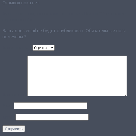
Отзывов пока нет.
Будьте первым, кто оставил отзыв на «Платок ”Очарование
персикового”»
Ваш адрес email не будет опубликован.
Обязательные поля
помечены
*
Ваша оценка
*
Ваш отзыв
*
Имя
*
Email
*