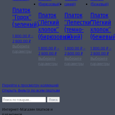
Платок
Платок
Платок
Платок
“Горох”
“Лёгкий
“Лепестки”
“Лёгкий
(зеленый)
хлопок”
(темно-
хлопок”
1,800.00
₽
–
(бирюзовый)
синий)
(бежевый
Диапазон
2,600.00
₽
цен:
Выберите
1,800.00
₽
–
1,800.00
₽
–
1,800.00
₽
–
1,800.00 ₽
Этот
параметры
Диапазон
Диапазон
Диа
2,600.00
₽
2,600.00
₽
2,600.00
₽
–
товар
цен:
цен:
цен
Выберите
Выберите
Выберите
2,600.00 ₽
имеет
1,800.00 ₽
Этот
1,800.00 ₽
Этот
1,8
Эт
параметры
параметры
параметры
несколько
–
товар
–
товар
–
то
вариаций.
2,600.00 ₽
имеет
2,600.00 ₽
имеет
2,6
им
Опции
несколько
несколько
не
можно
вариаций.
вариаций.
ва
Перейти к просмотру коллекций
выбрать
Опции
Опции
Оп
Открыть фильтр по всем платкам
на
можно
можно
мо
странице
Искать:
выбрать
выбрать
вы
Поиск
товара.
на
на
на
Интернет-Магазин платков и
странице
странице
ст
палантинов
товара.
товара.
тов