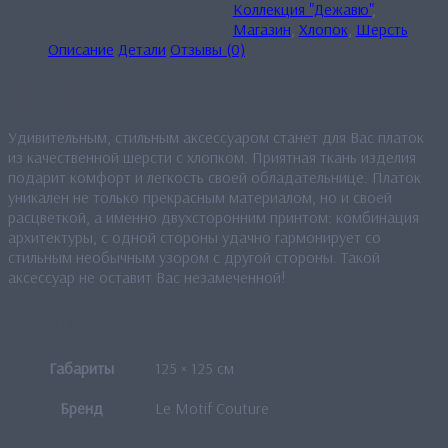
Коллекция "Дежавю"
,
Магазин
,
Хлопок
,
Шерсть
Описание
Детали
Отзывы (0)
Описание
Удивительным, стильным аксессуаром станет для Вас платок
из качественной шерсти с хлопком. Приятная ткань изделия
подарит комфорт и легкость своей обладательнице. Платок
уникален не только прекрасным материалом, но и своей
расцветкой, а именно двухсторонним принтом: комбинация
архитектуры, с одной стороны удачно гармонирует со
стильным необычным узором с другой стороны. Такой
аксессуар не оставит Вас незамеченной!
Детали
Габариты
125 × 125 см
Бренд
Le Motif Couture