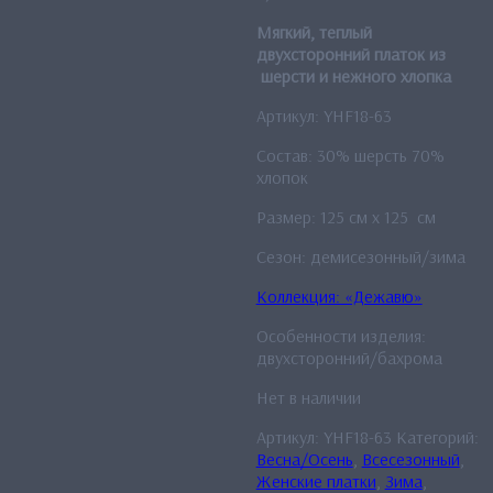
Мягкий, теплый
двухсторонний платок из
шерсти и нежного хлопка
Артикул: YHF18-63
Состав: 30% шерсть 70%
хлопок
Размер: 125 см x 125 см
Сезон: демисезонный/зима
Коллекция: «Дежавю»
Особенности изделия:
двухсторонний/бахрома
Нет в наличии
Артикул:
YHF18-63
Категорий:
Весна/Осень
,
Всесезонный
,
Женские платки
,
Зима
,