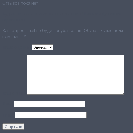
Отзывов пока нет.
Будьте первым, кто оставил отзыв на «*Платок «Душевная
гармония»»
Ваш адрес email не будет опубликован.
Обязательные поля
помечены
*
Ваша оценка
*
Ваш отзыв
*
Имя
*
Email
*