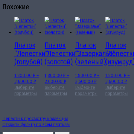
Похожие
Платок
Платок
Платок
Платок
“Лепестки”
“Лепестки”
“Зазеркалье”
“Лепестк
(голубой)
(золотой)
(зеленый)
(изумруд
1,800.00
₽
–
1,800.00
₽
–
1,800.00
₽
–
1,800.00
₽
–
Диапазон
Диапазон
Диапазон
Диа
2,600.00
₽
2,600.00
₽
2,600.00
₽
2,600.00
₽
цен:
цен:
цен:
цен
Выберите
Выберите
Выберите
Выберите
1,800.00 ₽
Этот
1,800.00 ₽
Этот
1,800.00 ₽
Этот
1,8
Эт
параметры
параметры
параметры
параметры
–
товар
–
товар
–
товар
–
то
2,600.00 ₽
имеет
2,600.00 ₽
имеет
2,600.00 ₽
имеет
2,6
им
несколько
несколько
несколько
не
вариаций.
вариаций.
вариаций.
ва
Перейти к просмотру коллекций
Опции
Опции
Опции
Оп
Открыть фильтр по всем платкам
можно
можно
можно
мо