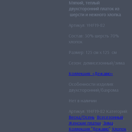
Мягкий, теплый
двухсторонний платок из
шерсти и нежного хлопка
Артикул: YHF19-82
Состав: 30% шерсть 70%
хлопок
Размер: 125 см x 125 см
Сезон: демисезонный/зима
Коллекция: «Дежавю»
Особенности изделия:
двухсторонний/бахрома
Нет в наличии
Артикул:
YHF19-82
Категорий:
Весна/Осень
,
Всесезонный
,
Женские платки
,
Зима
,
Коллекция "Дежавю"
,
Хлопок
,