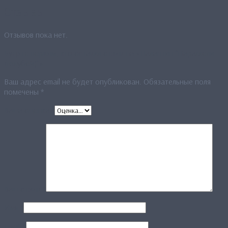
Отзывы
Отзывов пока нет.
Будьте первым, кто оставил отзыв на «Палантин “Параллели
(голубой)”»
Ваш адрес email не будет опубликован.
Обязательные поля
помечены
*
Ваша оценка
*
Ваш отзыв
*
Имя
*
Email
*