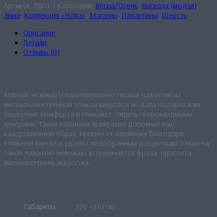
Артикул:
ZG01-1
Категорий:
Весна/Осень
,
Вискоза (модал)
,
Зима
,
Коллекция «Нова»
,
Магазин
,
Палантины
,
Шерсть
Описание
Детали
Отзывы (0)
Описание
Мягкий, нежный и одновременно теплый палантин из
высококачественной тонкой шерсти и модала подарит вам
ощущение комфорта и поможет согреться прохладными
вечерами. Такой палантин прекрасно дополнит ваш
каждодневный образ, привнесет изюминку благодаря
стильной клетке и удачно подобранным расцветкам. Глядя на
такой палантин невольно вспоминается фраза: простота-
высшая ступень искусства.
Детали
Габариты
220 × 110 см