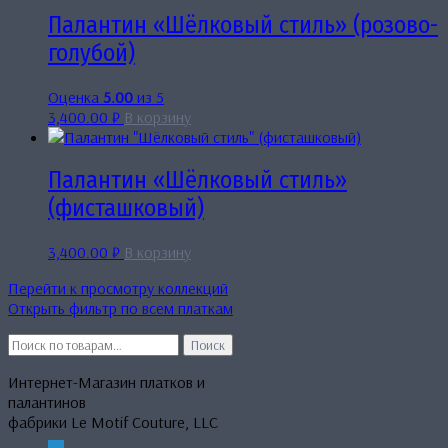
Палантин «Шёлковый стиль» (розово-
голубой)
Оценка
5.00
из 5
3,400.00
₽
В корзину
Палантин «Шёлковый стиль»
(фисташковый)
3,400.00
₽
В корзину
Перейти к просмотру коллекций
Открыть фильтр по всем платкам
Искать:
Поиск
Интернет-Магазин платков и
палантинов
фабрики Le Motif Couture, LLC