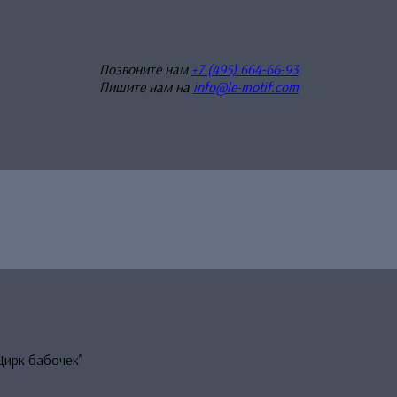
Позвоните нам
+7 (495) 664-66-93
Пишите нам на
info@le-motif.com
Цирк бабочек”