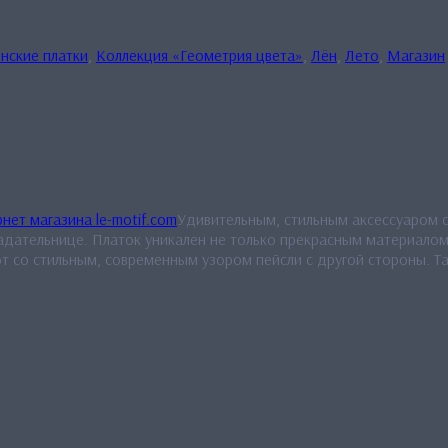
нские платки
,
Коллекция «Геометрия цвета»
,
Лён
,
Лето
,
Магазин
Удивительным, стильным аксессуаром ст
адательнице. Платок уникален не только прекрасным материалом
 со стильным, современным узором пейсли с другой стороны. Та