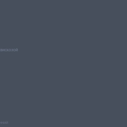
 вискозой
нний