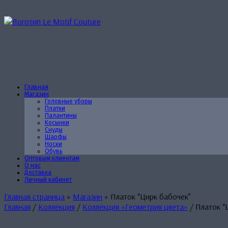
Перейти
к
содержанию
Главная
Магазин
Головные уборы
Платки
Палантины
Косынки
Снуды
Шарфы
Носки
Обувь
Оптовым клиентам
О нас
Доставка
Личный кабинет
Главная страница
»
Магазин
»
Платок “Цирк бабочек”
Главная
/
Коллекция
/
Коллекция «Геометрия цвета»
/ Платок “