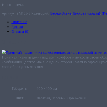
Нет в наличии
Артикул:
ZM155-2
Категорий:
Весна/Осень
,
Вискоза (модал)
,
Же
Описание
Детали
Отзывы (0)
Описание
Приятная ткань изделия подарит комфорт и легкость своей обл
комбинация цветков мака, с одной стороны удачно гармонируют
свой образ день ото дня.
Детали
Габариты
100 × 100 см
Цвет
Желтый, Зеленый, Оранжевый