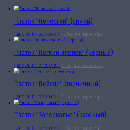
Платок “Лепестки” (синий)
Диапазон
Этот
1,800.00
₽
–
2,600.00
₽
Выберите параметры
цен:
товар
1,800.00 ₽
имеет
–
несколько
Платок “Лёгкий хлопок” (черный)
2,600.00 ₽
вариаций.
Опции
Диапазон
Этот
1,800.00
₽
–
2,600.00
₽
Выберите параметры
можно
цен:
товар
выбрать
1,800.00 ₽
имеет
на
–
несколько
Платок “Пейсли” (горчичный)
странице
2,600.00 ₽
вариаций.
товара.
Опции
Диапазон
Этот
1,800.00
₽
–
2,600.00
₽
Выберите параметры
можно
цен:
товар
выбрать
1,800.00 ₽
имеет
на
–
несколько
Платок “Зазеркалье” (красный)
странице
2,600.00 ₽
вариаций.
товара.
Опции
Диапазон
Этот
1,800.00
₽
–
2,600.00
₽
Выберите параметры