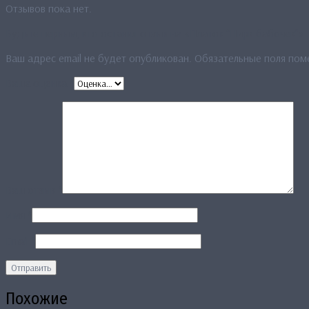
Отзывов пока нет.
Будьте первым, кто оставил отзыв на «Платок “Цирк бабочек”»
Ваш адрес email не будет опубликован.
Обязательные поля по
Ваша оценка
*
Ваш отзыв
*
Имя
*
Email
*
Похожие