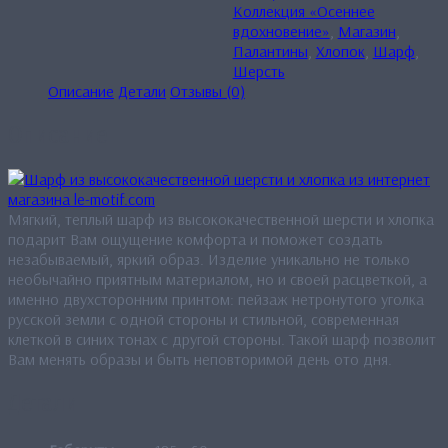
Коллекция «Осеннее
вдохновение»
,
Магазин
,
Палантины
,
Хлопок
,
Шарф
,
Шерсть
Описание
Детали
Отзывы (0)
Описание
Мягкий, теплый шарф из высококачественной шерсти и хлопка
подарит Вам ощущение комфорта и поможет создать
незабываемый, яркий образ. Изделие уникально не только
необычайно приятным материалом, но и своей расцветкой, а
именно двухсторонним принтом: пейзаж нетронутого уголка
русской земли с одной стороны и стильной, современная
клеткой в синих тонах с другой стороны. Такой шарф позволит
Вам менять образы и быть неповторимой день ото дня.
Детали