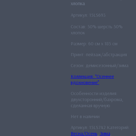
хлопка
Артикул: 15LS693
Состав: 50% шерсть 50%
хлопок
Размер: 60 см x 185 см
Принт: пейзаж/абстракция
Сезон: демисезонный/зима
Коллекция: “Осеннее
вдохновение”
Особенности изделия:
двухсторонний/бахрома,
сделанная вручную
Нет в наличии
Артикул:
15LS742
Категорий:
Весна/Осень
,
Зима
,