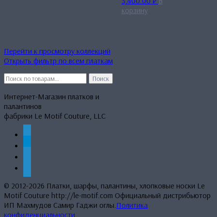
3,400.00
₽
В
корзину
Перейти к просмотру коллекций
Открыть фильтр по всем платкам
Искать:
Поиск
Интернет-Магазин платков и
палантинов
фабрики Le Motif Couture, LLC
whatsapp
telegram
mail
phone
© 2012-2026 Платки, шарфы, палантины, хлопковые носки Le
Motif Couture http://le-motif.com Официальный дистрибьютор
ИП Махмудов Самир Гаджи оглы.
Политика
конфиденциальности