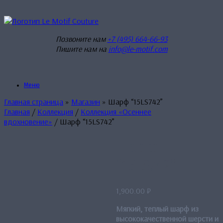
Перейти
к
содержанию
Позвоните нам
+7 (495) 664-66-93
Пишите нам на
info@le-motif.com
Меню
Главная страница
»
Магазин
»
Шарф “15LS742”
Главная
/
Коллекция
/
Коллекция «Осеннее
вдохновение»
/ Шарф “15LS742”
Шарф
“15LS742”
1,900.00
₽
Мягкий, теплый шарф из
высококачественной шерсти и