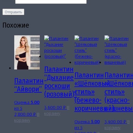
Email
*
Похожие
Палантин
Палантин
Паланти
“Дыхание
Палантин
«Шёлковый
«Шёлков
роскоши
“Айвори”
стиль»
стиль»
(розовый)”
(бежево-
(красно-
Оценка
5.00
3,600.00
₽
В
коричневый)
вишневы
из 5
корзину
2,800.00
₽
В
корзину
Оценка
5.00
3,400.00
₽
В
из 5
корзину