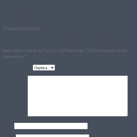
Отзывы
Отзывов пока нет.
Будьте первым, кто оставил отзыв на «Шарф “15LS742”»
Ваш адрес email не будет опубликован.
Обязательные поля
помечены
*
Ваша оценка
*
Ваш отзыв
*
Имя
*