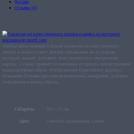
Детали
Отзывы (0)
Описание
Необычайно нежный и легкий палантин из качественного
хлопка и шёлка станет для вас идеальным аксессуаром,
который сможет добавить женственности к элегантному
наряду, а также привнести изюминку и сделать неповторимым
каждодневный образ. Изображение бирюзового дерева с
большими белыми цветами выполненных акварелью, добавит
очарования вашему образу.
Детали
Габариты
180 × 75 см
Цвет
Голубой, Оранжевый, Синий