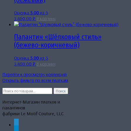
Оценка
5.00
из 5
3,400.00
₽
В корзину
Палантин «Шёлковый стиль»
(бежево-коричневый)
Оценка
5.00
из 5
3,400.00
₽
В корзину
Перейти к просмотру коллекций
Открыть фильтр по всем платкам
Искать:
Поиск
Интернет-Магазин платков и
палантинов
фабрики Le Motif Couture, LLC
whatsapp
telegram