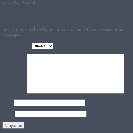
Отзывов пока нет.
Будьте первым, кто оставил отзыв на «Палантин “Морской
пейзаж“»
Ваш адрес email не будет опубликован.
Обязательные поля
помечены
*
Ваша оценка
*
Ваш отзыв
*
Имя
*
Email
*