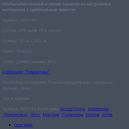
Необычайно нежный и легкий палантин из натуральных
материалов с оригинальным принтом
Артикул: GD17-60
Состав: 30% шёлк 70% хлопок
Размер: 75 см x 180 см
Принт: Пейзаж
Сезон: демисезонный/лето
Коллекция: “Романтика”
Особенности изделия: бахрома шнурочками, сделанная
вручную; принт
Нет в наличии
Артикул:
GD17-60
Категорий:
Весна/Осень
,
Коллекция
«Романтика»
,
Лето
,
Магазин
,
Палантины
,
Хлопок
,
Шёлк
Описание