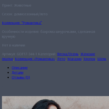
Принт: Животные
Сезон: демисезонный/лето
Коллекция: “Романтика”
Особенности изделия: бахрома шнурочками, сделанная
вручную
Нет в наличии
Артикул:
GDF17-344-1
Категорий:
Весна/Осень
,
Женские
платки
,
Коллекция «Романтика»
,
Лето
,
Магазин
,
Хлопок
,
Шёлк
Описание
Детали
Отзывы (0)
Описание