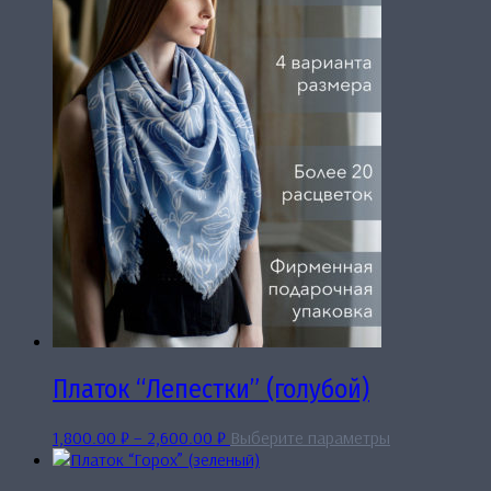
Опции
можно
выбрать
на
странице
товара.
Платок “Лепестки” (голубой)
Диапазон
Этот
1,800.00
₽
–
2,600.00
₽
Выберите параметры
цен:
товар
1,800.00 ₽
имеет