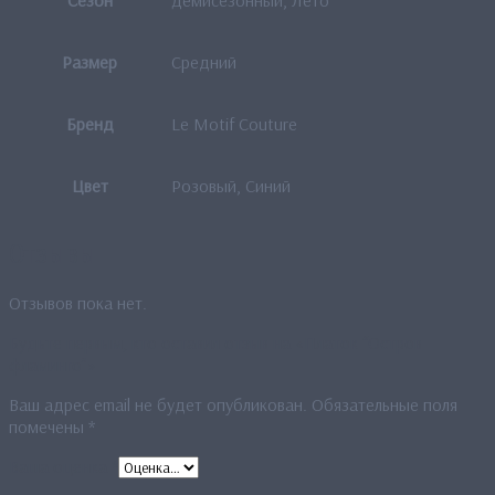
Размер
Средний
Бренд
Le Motif Couture
Цвет
Розовый, Синий
Отзывы
Отзывов пока нет.
Будьте первым, кто оставил отзыв на «Платок “Остров
фламинго”»
Ваш адрес email не будет опубликован.
Обязательные поля
помечены
*
Ваша оценка
*