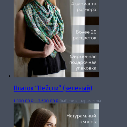
Платок “Пейсли” (зеленый)
Диапазон
Этот
1,800.00
₽
–
2,600.00
₽
Выберите параметры
цен:
товар
1,800.00 ₽
имеет
–
несколько
2,600.00 ₽
вариаций.