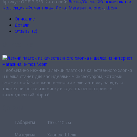
Артикул:
GDF17-358
Категорий:
Весна/Осень
,
Женские платки
,
Коллекция «Романтика»
,
Лето
,
Магазин
,
Хлопок
,
Шёлк
Описание
Детали
Отзывы (2)
Описание
Необычайно нежный и легкий платок из качественного хлопка
и шёлка станет для вас идеальным аксессуаром, который
сможет добавить женственности к элегантному наряду, а
также привнести изюминку и сделать неповторимым
каждодневный образ!
Детали
Габариты
110 × 110 см
Материал
Хлопок, Шёлк