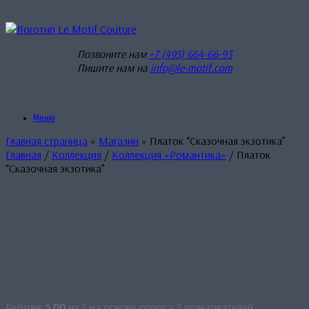
Перейти
к
содержанию
Позвоните нам
+7 (495) 664-66-93
Пишите нам на
info@le-motif.com
Меню
Главная страница
»
Магазин
»
Платок “Сказочная экзотика”
Главная
/
Коллекция
/
Коллекция «Романтика»
/ Платок
“Сказочная экзотика”
Платок “Сказочная экзотика”
Рейтинг
5.00
из 5 на основе опроса
2
пользователей