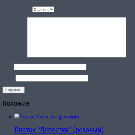
Ваша оценка
*
Ваш отзыв
*
Имя
*
Email
*
Похожие
Платок “Лепестки” (розовый)