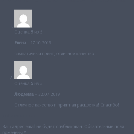
Оценка
5
из 5
Елена
–
17.10.2018
симпатичный принт, отличное качество.
Оценка
5
из 5
Людмила
–
22.07.2019
Отличное качество и приятная расцветка! Спасибо!
Добавить отзыв
Ваш адрес email не будет опубликован.
Обязательные поля
помечены
*