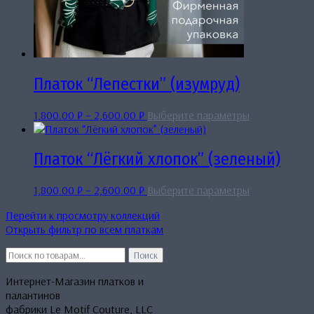
Платок “Лепестки” (изумруд)
Диапазон
Этот
1,800.00
₽
–
2,600.00
₽
Выберите параметры
цен:
товар
1,800.00 ₽
имеет
–
несколько
Платок “Лёгкий хлопок” (зеленый)
2,600.00 ₽
вариаций.
Опции
Диапазон
Этот
1,800.00
₽
–
2,600.00
₽
Выберите параметры
можно
цен:
товар
выбрать
Перейти к просмотру коллекций
1,800.00 ₽
имеет
на
Открыть фильтр по всем платкам
–
несколько
странице
2,600.00 ₽
вариаций.
Искать:
товара.
Поиск
Опции
можно
Интернет-Магазин платков и
выбрать
палантинов
на
фабрики Le Motif Couture, LLC