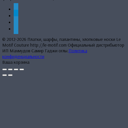
странице
товара.
whatsapp
telegram
mail
phone
© 2012-2026 Платки, шарфы, палантины, хлопковые носки Le
Motif Couture http://le-motif.com Официальный дистрибьютор
ИП Махмудов Самир Гаджи оглы.
Политика
конфиденциальности
Ваша корзина