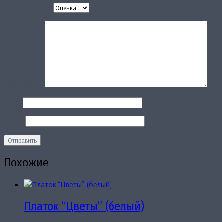
Ваша оценка
*
Ваш отзыв
*
Имя
*
Email
*
Похожие
Платок “Цветы” (белый)