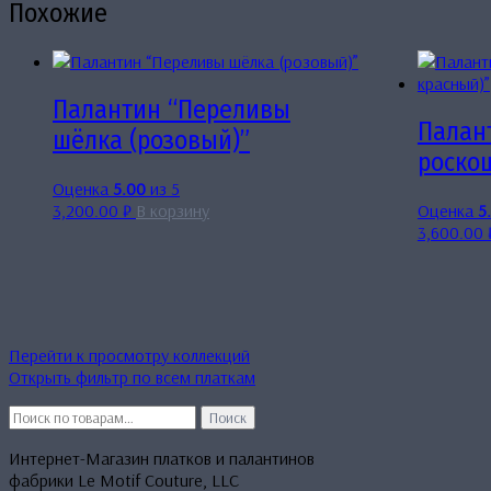
Похожие
Палантин “Переливы
Палан
шёлка (розовый)”
роско
Оценка
5.00
из 5
3,200.00
₽
В корзину
Оценка
5
3,600.00
Перейти к просмотру коллекций
Открыть фильтр по всем платкам
Искать:
Поиск
Интернет-Магазин платков и палантинов
фабрики Le Motif Couture, LLC