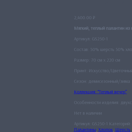
Палантин “Ул
2,400.00
₽
Мягкий, теплый палантин из
Артикул: GS250-1
Состав: 50% шерсть 50% хл
Размер: 70 см x 220 см
Принт: Искусство/Цветочны
Сезон: демисезонный/зима
Коллекция: “Теплый вечер”
Особенности изделия: двух
Нет в наличии
Артикул:
GS250-1
Категорий
Палантины
,
Хлопок
,
Шерсть