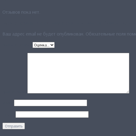
Отзывов пока нет.
Будьте первым, кто оставил отзыв на «Палантин “Улица цвета”»
Ваш адрес email не будет опубликован.
Обязательные поля по
Ваша оценка
*
Ваш отзыв
*
Имя
*
Email
*