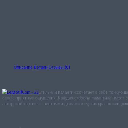
Описание
Детали
Отзывы (0)
Описание
Стильный палантин сочетает в себе тонкую ш
самые приятные ощущения. Каждая сторона палантина имеет св
авторской картины с цветными домами из ярких красок выигры
Детали