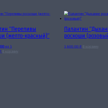
тин “Переливы
Палантин “Дыхан
ши (желто-красный)”
роскоши (розовый
.00
из 5
3,600.00
₽
В корзину
₽
В корзину