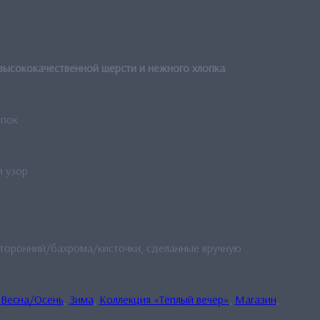
ица цвета”
 высококачественной шерсти и нежного хлопка
опок
й узор
сторонний/бахрома/кисточки, сделанные вручную
:
Весна/Осень
,
Зима
,
Коллекция «Тёплый вечер»
,
Магазин
,