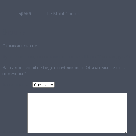
Бренд
Le Motif Couture
Отзывы
Отзывов пока нет.
Будьте первым, кто оставил отзыв на «Шарф “Русская душа”»
Ваш адрес email не будет опубликован.
Обязательные поля
помечены
*
Ваша оценка
*
Ваш отзыв
*