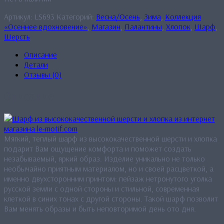
Артикул:
LS693
Категорий:
Весна/Осень
,
Зима
,
Коллекция
«Осеннее вдохновение»
,
Магазин
,
Палантины
,
Хлопок
,
Шарф
,
Шерсть
Описание
Детали
Отзывы (0)
Описание
Мягкий, теплый шарф из высококачественной шерсти и хлопка
подарит Вам ощущение комфорта и поможет создать
незабываемый, яркий образ. Изделие уникально не только
необычайно приятным материалом, но и своей расцветкой, а
именно двухсторонним принтом: пейзаж нетронутого уголка
русской земли с одной стороны и стильной, современная
клеткой в синих тонах с другой стороны. Такой шарф позволит
Вам менять образы и быть неповторимой день ото дня.