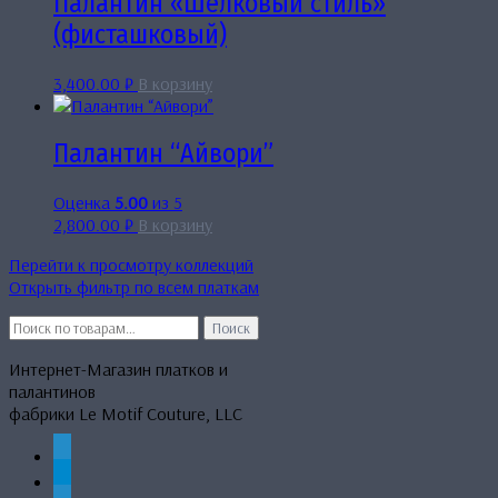
Палантин «Шёлковый стиль»
(фисташковый)
3,400.00
₽
В корзину
Палантин “Айвори”
Оценка
5.00
из 5
2,800.00
₽
В корзину
Перейти к просмотру коллекций
Открыть фильтр по всем платкам
Искать:
Поиск
Интернет-Магазин платков и
палантинов
фабрики Le Motif Couture, LLC
whatsapp
telegram