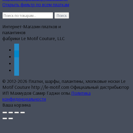
Открыть фильтр по всем платкам
Искать:
Поиск
Интернет-Магазин платков и
палантинов
фабрики Le Motif Couture, LLC
whatsapp
telegram
mail
phone
© 2012-2026 Платки, шарфы, палантины, хлопковые носки Le
Motif Couture http://le-motif.com Официальный дистрибьютор
ИП Махмудов Самир Гаджи оглы.
Политика
конфиденциальности
Ваша корзина