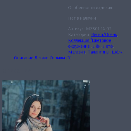
Особенности изделия:
Нет в наличии
Артикул:
MZS01-14-02
Категорий:
Весна/Осень
,
Коллекция "Цветовое
окружение"
,
Лён
,
Лето
,
Магазин
,
Палантины
,
Шёлк
Описание
Детали
Отзывы (0)
Описание