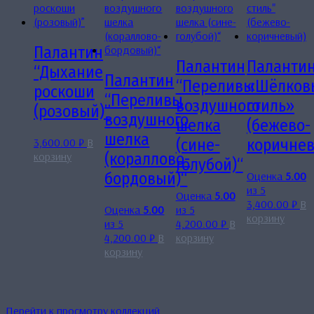
Палантин
Палантин
Паланти
“Дыхание
Палантин
“Переливы
«Шёлков
роскоши
“Переливы
воздушного
стиль»
(розовый)”
воздушного
шелка
(бежево-
шелка
3,600.00
₽
В
(сине-
коричне
корзину
(кораллово-
голубой)“
Оценка
5.00
бордовый)“
из 5
Оценка
5.00
3,400.00
₽
В
Оценка
5.00
из 5
корзину
из 5
4,200.00
₽
В
4,200.00
₽
В
корзину
корзину
Перейти к просмотру коллекций