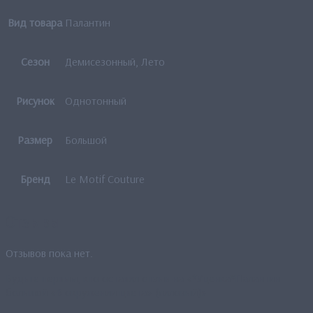
Вид товара
Палантин
Сезон
Демисезонный, Лето
Рисунок
Однотонный
Размер
Большой
Бренд
Le Motif Couture
Отзывы
Отзывов пока нет.
Будьте первым, кто оставил отзыв на «*Уценка*Палантин
большой «В окружении цвета» (лиловый)»