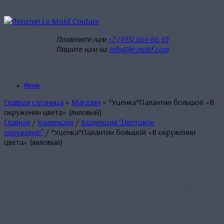
Перейти
к
содержанию
Позвоните нам
+7 (495) 664-66-93
Пишите нам на
info@le-motif.com
Меню
Главная страница
»
Магазин
»
*Уценка*Палантин большой «В
окружении цвета» (лиловый)
Главная
/
Коллекция
/
Коллекция "Цветовое
окружение"
/ *Уценка*Палантин большой «В окружении
цвета» (лиловый)
*Уценка*Палан
большой «В
окружении