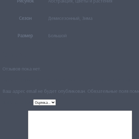
Рисунок
Абстракция, Цветы и растения
Сезон
Демисезонный, Зима
Размер
Большой
Отзывы
Отзывов пока нет.
Будьте первым, кто оставил отзыв на «Палантин «Сказочная р
Ваш адрес email не будет опубликован.
Обязательные поля по
Ваша оценка
*