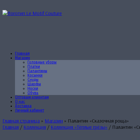
Перейти
к
содержанию
Главная
Магазин
Головные уборы
Платки
Палантины
Косынки
Снуды
Шарфы
Носки
Обувь
Оптовым клиентам
О нас
Доставка
Личный кабинет
Главная страница
»
Магазин
»
Палантин «Сказочная роща»
Главная
/
Коллекция
/
Коллекция «Тёплые грёзы»
/ Палантин «С