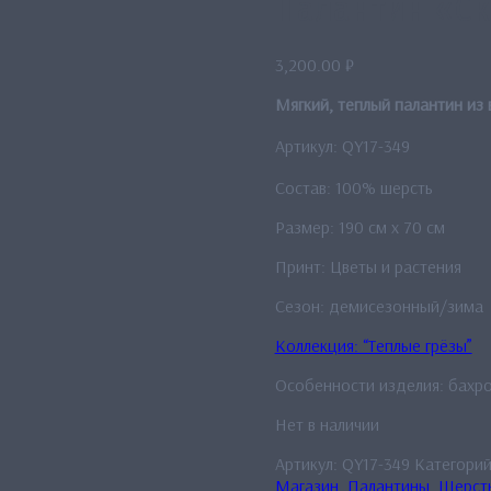
Палантин «С
3,200.00
₽
Мягкий, теплый палантин из
Артикул: QY17-349
Состав: 100% шерсть
Размер: 190 см x 70 см
Принт: Цветы и растения
Сезон: демисезонный/зима
Коллекция: “Теплые грёзы”
Особенности изделия: бахр
Нет в наличии
Артикул:
QY17-349
Категори
Магазин
,
Палантины
,
Шерст