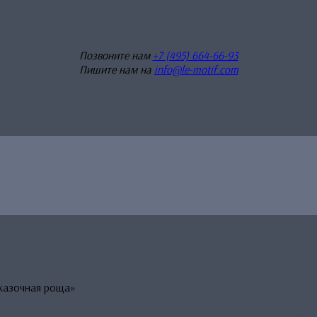
Позвоните нам
+7 (495) 664-66-93
Пишите нам на
info@le-motif.com
казочная роща»