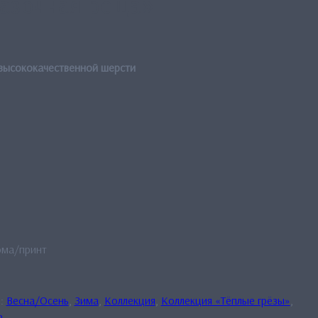
казочная роща»
 высококачественной шерсти
ома/принт
й:
Весна/Осень
,
Зима
,
Коллекция
,
Коллекция «Тёплые грёзы»
,
ь