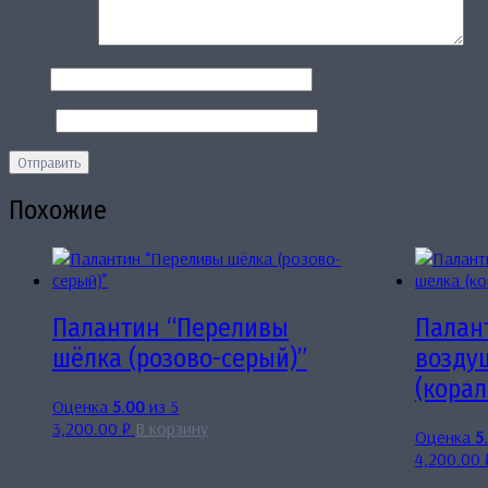
Ваш отзыв
*
Имя
*
Email
*
Похожие
Палантин “Переливы
Палан
шёлка (розово-серый)”
возду
(кора
Оценка
5.00
из 5
3,200.00
₽
В корзину
Оценка
5
4,200.00