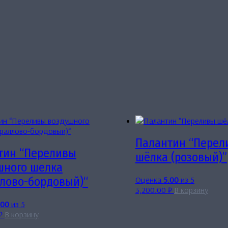
Палантин “Перел
тин “Переливы
шёлка (розовый)”
шного шелка
Оценка
5.00
из 5
ллово-бордовый)“
3,200.00
₽
В корзину
.00
из 5
₽
В корзину