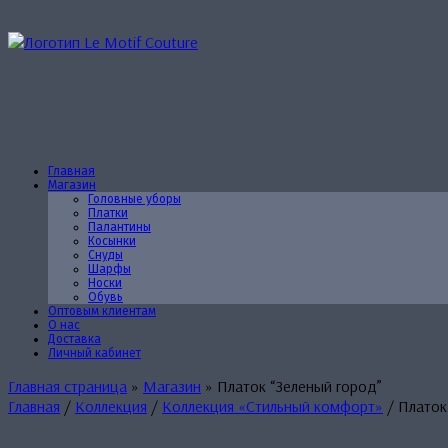
Перейти
к
содержанию
Главная
Магазин
Головные уборы
Платки
Палантины
Косынки
Снуды
Шарфы
Носки
Обувь
Оптовым клиентам
О нас
Доставка
Личный кабинет
Главная страница
»
Магазин
»
Платок “Зеленый город”
Главная
/
Коллекция
/
Коллекция «Стильный комфорт»
/ Платок