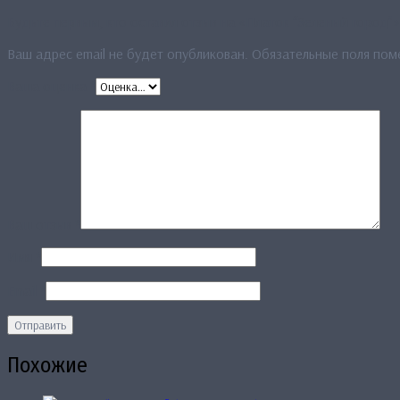
Будьте первым, кто оставил отзыв на «Платок “Зеленый город”»
Ваш адрес email не будет опубликован.
Обязательные поля по
Ваша оценка
*
Ваш отзыв
*
Имя
*
Email
*
Похожие