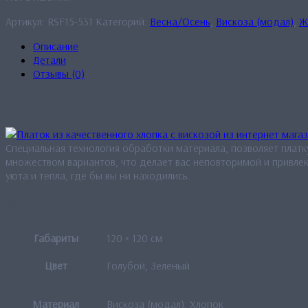
Артикул:
RSF15-531
Категорий:
Весна/Осень
,
Вискоза (модал)
,
Ж
Описание
Детали
Отзывы (0)
Описание
Специальная технология обработки материала, позволяет платк
множеством вариантов, что делает вас неповторимой и привле
уюта и тепла, где бы вы ни находились.
Детали
Габариты
120 × 120 см
Цвет
Голубой, Зеленый
Материал
Вискоза (модал), Хлопок