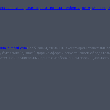
енские платки
,
Коллекция «Стильный комфорт»
,
Лето
,
Магазин
,
Необычным, стильным аксессуаром станет для вас
у буквально “дышать” даря комфорт и легкость своей обладатель
кательной, а уникальный принт с изображением провинциального