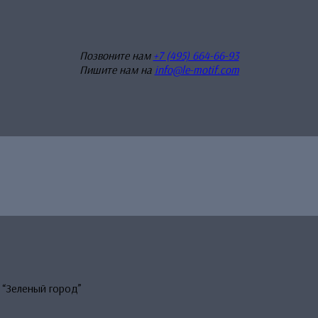
Позвоните нам
+7 (495) 664-66-93
Пишите нам на
info@le-motif.com
 “Зеленый город”