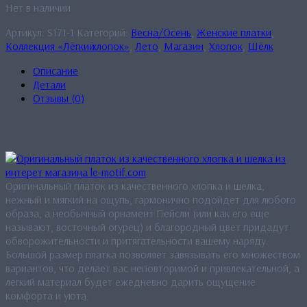
Нет в наличии
Артикул:
S171-1
Категорий:
Весна/Осень
,
Женские платки
,
Коллекция «Лёгкиӣ хлопок»
,
Лето
,
Магазин
,
Хлопок
,
Шёлк
Описание
Детали
Отзывы (0)
Описание
Оригинальный платок из качественного хлопка и шелка,
нежный и мягкий на ощупь, гармонично подойдет для любого
образа, а необычный орнамент Пейсли (или как его еще
называют, восточный огурец) и благородный цвет придадут
обворожительности и притягательности вашему наряду.
Большой размер платка позволяет завязывать его множеством
вариантов, что делает вас неповторимой и привлекательной, а
легкий материал будет ежедневно дарить ощущение
комфорта и уюта.