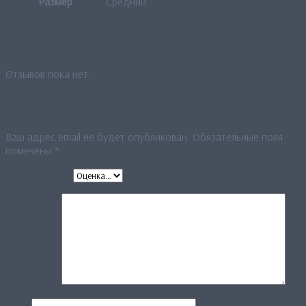
Размер
Средний
Отзывы
Отзывов пока нет.
Будьте первым, кто оставил отзыв на «Платок “Пейсли
(коричневый)”»
Ваш адрес email не будет опубликован.
Обязательные поля
помечены
*
Ваша оценка
*
Ваш отзыв
*
Имя
*