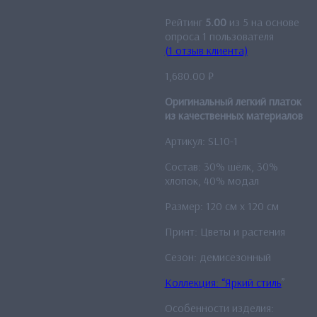
Рейтинг
5.00
из 5 на основе
опроса
1
пользователя
(
1
отзыв клиента)
1,680.00
₽
Оригинальный легкий платок
из качественных материалов
Артикул: SL10-1
Состав: 30% шёлк, 30%
хлопок, 40% модал
Размер: 120 см x 120 см
Принт: Цветы и растения
Сезон: демисезонный
Коллекция: “Яркий стиль
”
Особенности изделия: