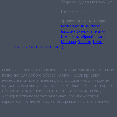
бахрома, сделанная вручную
Нет в наличии
Артикул:
SL10-1
Категорий:
Весна/Осень
,
Вискоза
(модал)
,
Женские платки
,
Коллекция «Яркий стиль»
,
Магазин
,
Хлопок
,
Шёлк
Описание
Детали
Отзывы (1)
Описание
Оригинальный платок из качественных материалов гармонично
подойдет для любого образа. Хлопок и шелк придают
нежность и мягкость изделию, а благодаря модалу изделие
надолго сохраняет яркость красок. Необычный принт придает
обворожительности и притягательности вашему наряду.
Размер платка позволяет завязывать его множеством
вариантов, что делает Вас неповторимой и привлекательной.
Детали