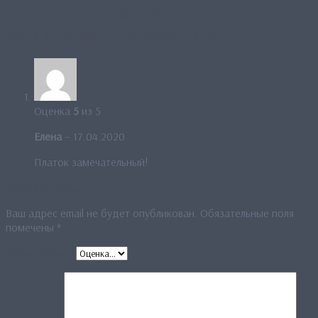
1 отзыв на
Платок средний
«Удивительный папоротник»
Оценка
5
из 5
Елена
–
17.04.2020
Платок замечательный!
Добавить отзыв
Ваш адрес email не будет опубликован.
Обязательные поля
помечены
*
Ваша оценка
*