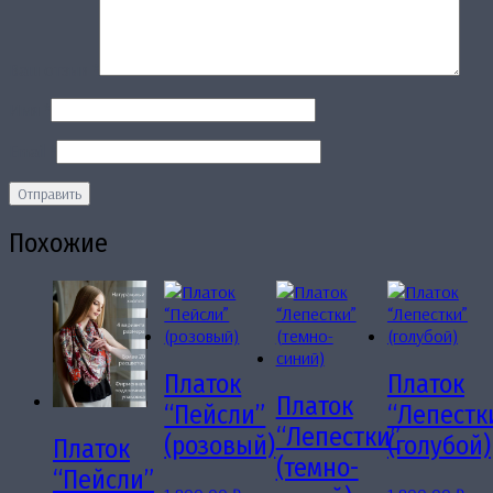
Ваш отзыв
*
Имя
*
Email
*
Похожие
Платок
Платок
Платок
“Пейсли”
“Лепестк
“Лепестки”
(розовый)
(голубой)
Платок
(темно-
“Пейсли”