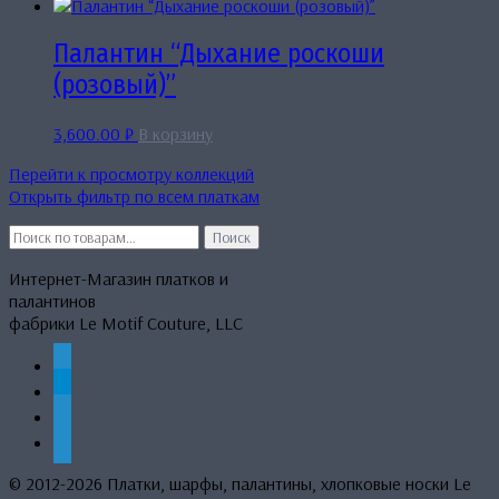
Палантин “Дыхание роскоши
(розовый)”
3,600.00
₽
В корзину
Перейти к просмотру коллекций
Открыть фильтр по всем платкам
Искать:
Поиск
Интернет-Магазин платков и
палантинов
фабрики Le Motif Couture, LLC
whatsapp
telegram
mail
phone
© 2012-2026 Платки, шарфы, палантины, хлопковые носки Le