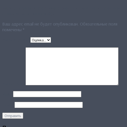
Будьте первым, кто оставил отзыв на «Палантин «Шёлковый
стиль» (красно-вишневый)»
Ваш адрес email не будет опубликован.
Обязательные поля
помечены
*
Ваша оценка
*
Ваш отзыв
*
Имя
*
Email
*