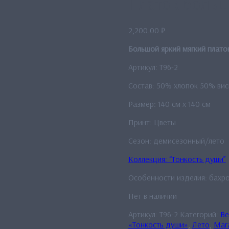
Платок больш
2,200.00
₽
Большой яркий мягкий платок
Артикул: T96-2
Состав: 50% хлопок 50% вис
Размер: 140 см x 140 см
Принт: Цветы
Сезон: демисезонный/лето
Коллекция: “Тонкость души”
Особенности изделия: бахро
Нет в наличии
Артикул:
T96-2
Категорий:
Ве
«Тонкость души»
,
Лето
,
Маг