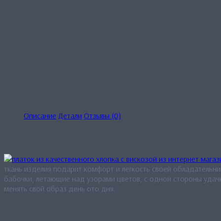
Описание
Детали
Отзывы (0)
Описание
ткань изделия подарит комфорт и легкость своей обладательни
бабочки, летающие над узорами цветов, с одной стороны удачн
менять свой образ день ото дня.
Детали