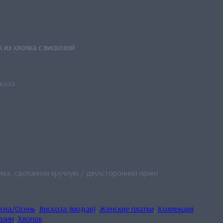
ой “Магия цветов”
 из хлопка с вискозой
коза
ма, сделанная вручную / двухсторонний принт
сна/Осень
,
Вискоза (модал)
,
Женские платки
,
Коллекция
азин
,
Хлопок