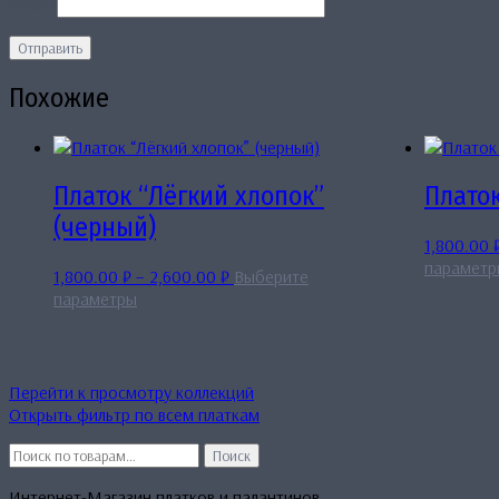
Email
*
Похожие
Платок “Лёгкий хлопок”
Платок
(черный)
1,800.00
параметр
Диапазон
1,800.00
₽
–
2,600.00
₽
Выберите
Этот
цен:
параметры
товар
1,800.00 ₽
имеет
–
несколько
2,600.00 ₽
вариаций.
Перейти к просмотру коллекций
Опции
Открыть фильтр по всем платкам
можно
Искать:
выбрать
Поиск
на
Интернет-Магазин платков и палантинов
странице