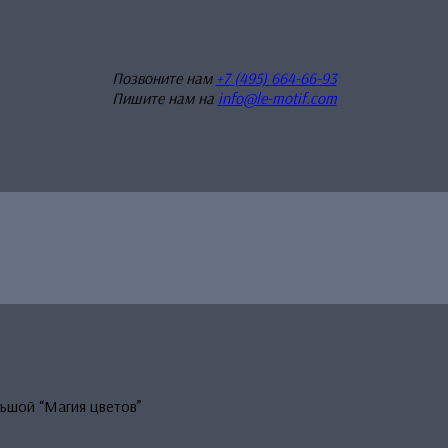
Позвоните нам
+7 (495) 664-66-93
Пишите нам на
info@le-motif.com
ьшой “Магия цветов”