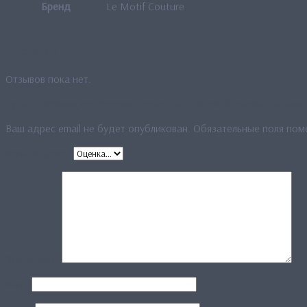
Бренд
Le Motif Couture
Отзывы
Отзывов пока нет.
Будьте первым, кто оставил отзыв на «Платок большой “Магия 
Ваш адрес email не будет опубликован.
Обязательные поля по
Ваша оценка
*
Ваш отзыв
*
Имя
*