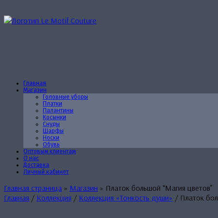
Перейти
к
содержанию
Главная
Магазин
Головные уборы
Платки
Палантины
Косынки
Снуды
Шарфы
Носки
Обувь
Оптовым клиентам
О нас
Доставка
Личный кабинет
Главная страница
»
Магазин
»
Платок большой “Магия цветов”
Главная
/
Коллекция
/
Коллекция «Тонкость души»
/ Платок бол