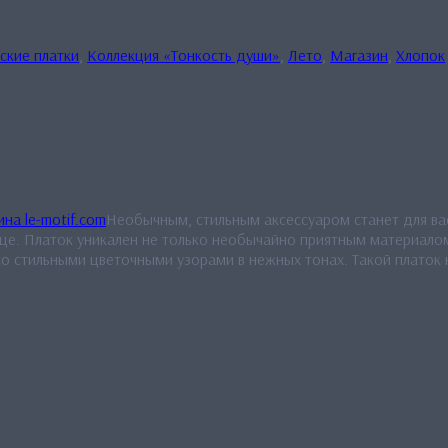
ские платки
,
Коллекция «Тонкость души»
,
Лето
,
Магазин
,
Хлопок
Необычным, стильным аксессуаром станет для вас
це. Платок уникален не только необычайно приятным материалом
о стильными цветочными узорами в нежных тонах. Такой платок н