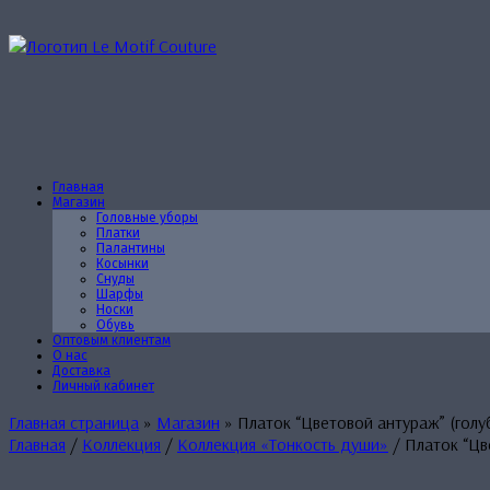
Перейти
к
содержанию
Главная
Магазин
Головные уборы
Платки
Палантины
Косынки
Снуды
Шарфы
Носки
Обувь
Оптовым клиентам
О нас
Доставка
Личный кабинет
Главная страница
»
Магазин
»
Платок “Цветовой антураж” (голу
Главная
/
Коллекция
/
Коллекция «Тонкость души»
/ Платок “Цв