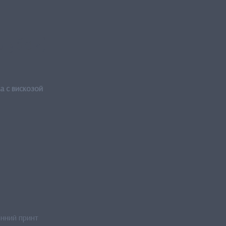
олубой)
а с вискозой
онний принт