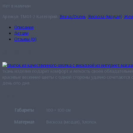
Нет в наличии
Артикул:
TM01-2
Категорий:
Весна/Осень
,
Вискоза (модал)
,
Жен
Описание
Детали
Отзывы (0)
Описание
ткань изделия подарит комфорт и легкость своей обладательни
красивые весенние цветы с одной стороны удачно сочетаются с
день ото дня.
Детали
Габариты
100 × 100 см
Материал
Вискоза (модал), Хлопок