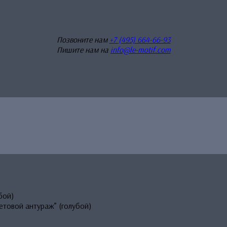
Позвоните нам
+7 (495) 664-66-93
Пишите нам на
info@le-motif.com
бой)
етовой антураж” (голубой)