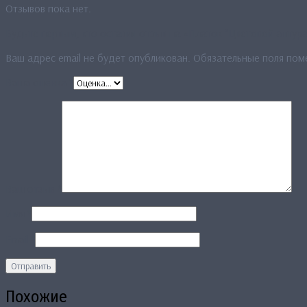
Отзывов пока нет.
Будьте первым, кто оставил отзыв на «Платок “Цветовой антура
Ваш адрес email не будет опубликован.
Обязательные поля по
Ваша оценка
*
Ваш отзыв
*
Имя
*
Email
*
Похожие