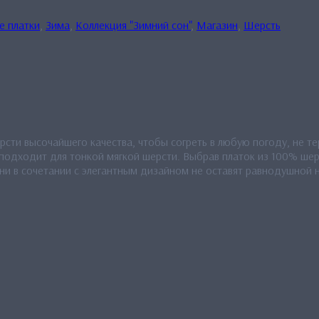
е платки
,
Зима
,
Коллекция "Зимний сон"
,
Магазин
,
Шерсть
ти высочайшего качества, чтобы согреть в любую погоду, не тер
подходит для тонкой мягкой шерсти. Выбрав платок из 100% шер
ни в сочетании с элегантным дизайном не оставят равнодушной 