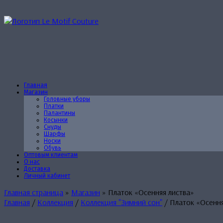
Перейти
к
содержанию
Главная
Магазин
Головные уборы
Платки
Палантины
Косынки
Снуды
Шарфы
Носки
Обувь
Оптовым клиентам
О нас
Доставка
Личный кабинет
Главная страница
»
Магазин
»
Платок «Осенняя листва»
Главная
/
Коллекция
/
Коллекция "Зимний сон"
/ Платок «Осення