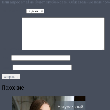
Ваш адрес email не будет опубликован.
Обязательные поля по
Ваша оценка
*
Ваш отзыв
*
Имя
*
Email
*
Похожие