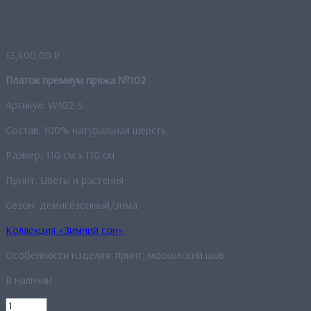
Платок «Осенняя листва»
13,400.00
₽
Платок премиум пряжа №102
Артикул: W102-3
Состав: 100% натуральная шерсть
Размер: 110 см x 110 см
Принт: Цветы и растения
Сезон: демисезонный/зима
Коллекция «Зимний сон»
Особенности изделия: принт, московский шов
В наличии
Количество