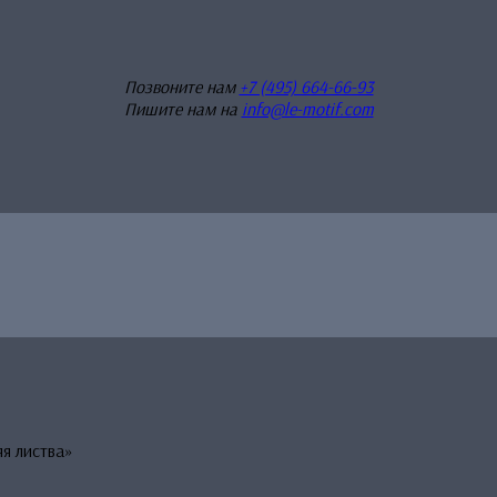
Позвоните нам
+7 (495) 664-66-93
Пишите нам на
info@le-motif.com
я листва»