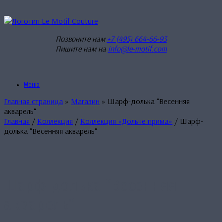
Перейти
к
содержанию
Позвоните нам
+7 (495) 664-66-93
Пишите нам на
info@le-motif.com
Меню
Главная страница
»
Магазин
»
Шарф-долька “Весенняя
акварель“
Главная
/
Коллекция
/
Коллекция «Дольче прима»
/ Шарф-
долька “Весенняя акварель“
Шарф-долька “Весенняя
акварель“