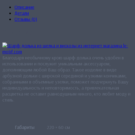
Описание
Детали
Отзывы (0)
Описание
Благодаря необычному крою шарф-долька очень удобен в
использовании и послужит уникальным аксессуаром,
дополняющим любой Ваш образ. Такое изделие в виде
арбузной дольки с широкой серединой и узкими кончиками,
собранными в объемные узелки, поможет подчеркнуть Вашу
индивидуальность и неповторимость, а привлекательная
расцветка не оставит равнодушным никого, кто любит моду и
стиль.
Детали
Габариты
220 × 60 см