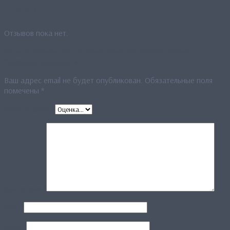
Отзывы
Отзывов пока нет.
Будьте первым, кто оставил отзыв на «Шарф-долька
“Весенняя акварель“»
Ваш адрес email не будет опубликован.
Обязательные поля
помечены
*
Ваша оценка
*
Ваш отзыв
*
Имя
*
Email
*