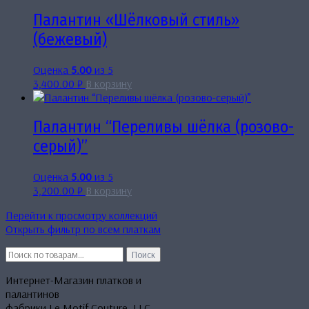
Палантин «Шёлковый стиль»
(бежевый)
Оценка
5.00
из 5
3,400.00
₽
В корзину
Палантин “Переливы шёлка (розово-
серый)”
Оценка
5.00
из 5
3,200.00
₽
В корзину
Перейти к просмотру коллекций
Открыть фильтр по всем платкам
Искать:
Поиск
Интернет-Магазин платков и
палантинов
фабрики Le Motif Couture, LLC