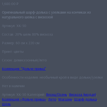
1,680.00
₽
Оригинальный шарф-долька с узелками на кончиках из
натурального шелка с вискозой
Артикул: XK-50
Состав: 20% шёлк 80% вискоза
Размер: 60 см x 220 см
Принт: цветы
Сезон: демисезонный/лето
Коллекция: “Дольче прима”
Особенности изделия: необычный крой в виде дольки/узелки
Нет в наличии
Артикул:
XK-50
Категорий:
Весна/Осень
,
Вискоза (модал)
,
Коллекция «Дольче прима»
,
Лето
,
Магазин
,
Шарф-долька
,
Шёлк