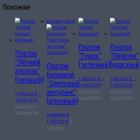
Похожие
Распродажа!
Платок
Платок
Платок
“Горох”
“Пейсли”
“Лёгкий
(зеленый)
(красный
Платок
хлопок”
большой
1,800.00
₽
–
1,800.00
₽
–
(черный)
“Цветовой
Диапазон
Диа
2,600.00
₽
2,600.00
₽
цен:
цен
Выберите
Выберите
антураж”
1,800.00
₽
–
1,800.00 ₽
Этот
1,8
Эт
параметры
параметры
Диапазон
2,600.00
₽
(розовый)
–
товар
–
то
цен:
Выберите
2,600.00 ₽
имеет
2,6
им
1,800.00 ₽
Этот
параметры
2,200.00
₽
несколько
не
–
товар
Первоначальная
Текущая
1,760.00
₽
В
вариаций.
ва
2,600.00 ₽
имеет
цена
цена:
корзину
Опции
Оп
несколько
составляла
1,760.00 ₽.
можно
мо
вариаций.
2,200.00 ₽.