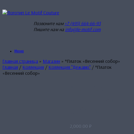
Перейти
к
содержанию
Позвоните нам
+7 (495) 664-66-93
Пишите нам на
info@le-motif.com
Меню
Главная страница
»
Магазин
»
*Платок «Весенний собор»
Главная
/
Коллекция
/
Коллекция "Дежавю"
/ *Платок
«Весенний собор»
*Платок
«Весенний
собор»
2,000.00
₽