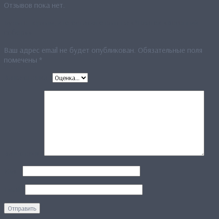
Отзывов пока нет.
Будьте первым, кто оставил отзыв на «*Платок «Весенний
собор»»
Ваш адрес email не будет опубликован.
Обязательные поля
помечены
*
Ваша оценка
*
Ваш отзыв
*
Имя
*
Email
*