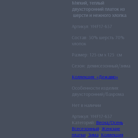
Мягкий, теплый
двухсторонний платок из
шерсти и нежного хлопка
Артикул: YHF17-637
Состав: 30% шерсть 70%
хлопок
Размер: 125 см x 125 см
Сезон: демисезонный/зима
Коллекция: «Дежавю»
Особенности изделия:
двухсторонний/бахрома
Нет в наличии
Артикул:
YHF17-637
Категорий:
Весна/Осень
,
Всесезонный
,
Женские
платки
,
Зима
,
Коллекция