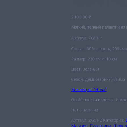
Палантин “Па
2,100.00
₽
Мягкий, теплый палантин из
Артикул: ZG01-2
Состав: 80% шерсть, 20% м
Размер: 220 см x 110 см
Цвет: Зеленый
Сезон: демисезонный/зима
Коллекция: “Нова”
Особенности изделия: бахро
Нет в наличии
Артикул:
ZG01-2
Категорий:
Магазин
,
Палантины
,
Шерст