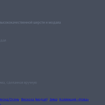
раллели (зеленый)”
 высококачественной шерсти и модала
одал
ма, сделанная вручную
Весна/Осень
,
Вискоза (модал)
,
Зима
,
Коллекция «Нова»
,
ь