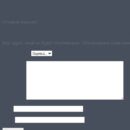
Отзывы
Отзывов пока нет.
Будьте первым, кто оставил отзыв на «Палантин “Параллели (зе
Ваш адрес email не будет опубликован.
Обязательные поля по
Ваша оценка
*
Ваш отзыв
*
Имя
*
Email
*