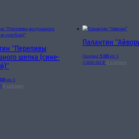
Палантин “Айвор
тин “Переливы
Оценка
5.00
из 5
шного шелка (сине-
2,800.00
₽
В корзину
й)“
.00
из 5
₽
В корзину