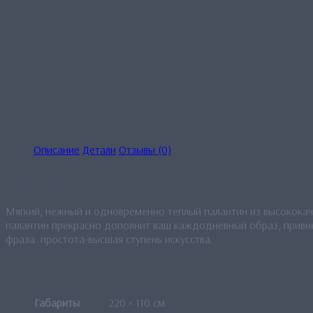
Описание
Детали
Отзывы (0)
Описание
Мягкий, нежный и одновременно теплый палантин из высокока
палантин прекрасно дополнит ваш каждодневный образ, привне
фраза: простота-высшая ступень искусства.
Детали
Габариты
220 × 110 см