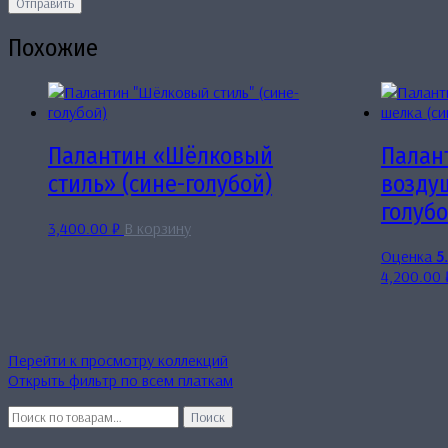
Похожие
Палантин «Шёлковый
Палан
стиль» (сине-голубой)
возду
голубо
3,400.00
₽
В корзину
Оценка
5
4,200.00
Перейти к просмотру коллекций
Открыть фильтр по всем платкам
Искать:
Поиск