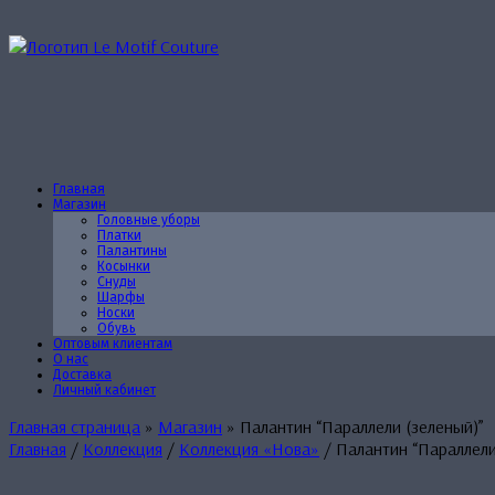
Перейти
к
содержанию
Главная
Магазин
Головные уборы
Платки
Палантины
Косынки
Снуды
Шарфы
Носки
Обувь
Оптовым клиентам
О нас
Доставка
Личный кабинет
Главная страница
»
Магазин
»
Палантин “Параллели (зеленый)”
Главная
/
Коллекция
/
Коллекция «Нова»
/ Палантин “Параллели