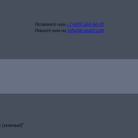
Позвоните нам
+7 (495) 664-66-93
Пишите нам на
info@le-motif.com
 (зеленый)”