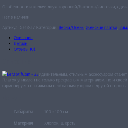
Особенности изделия: двухсторонний/бахрома/кисточки, сдел
Нет в наличии
Артикул:
GF18-37
Категорий:
Весна/Осень
,
Женские платки
,
Зим
Описание
Детали
Отзывы (0)
Описание
Удивительным, стильным аксессуаром станет 
Платок уникален не только прекрасным материалом, но и своей
гармонирует со стильным необычным узором с другой стороны. 
Детали
Габариты
100 × 100 см
Материал
Хлопок, Шерсть