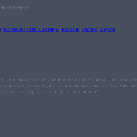
анные вручную
а
,
Коллекция «Тёплый вечер»
,
Магазин
,
Хлопок
,
Шерсть
для Вас платок из качественной шерсти с хлопком. Приятная тка
 расцветкой, а именно двухсторонним принтом: комбинация архи
Такой аксессуар не оставит Вас незамеченной!