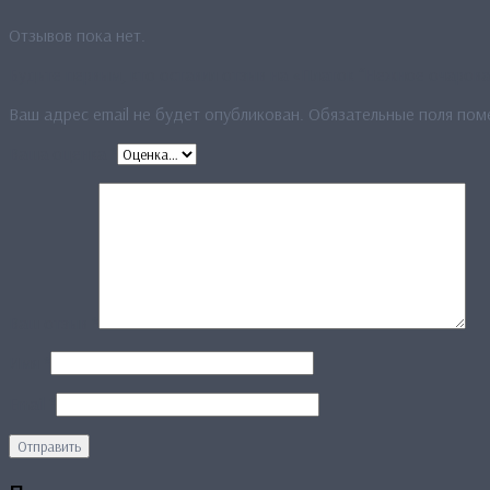
Отзывов пока нет.
Будьте первым, кто оставил отзыв на «Платок “Нежное очарова
Ваш адрес email не будет опубликован.
Обязательные поля по
Ваша оценка
*
Ваш отзыв
*
Имя
*
Email
*