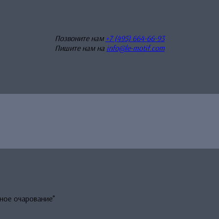
Позвоните нам
+7 (495) 664-66-93
Пишите нам на
info@le-motif.com
ное очарование”