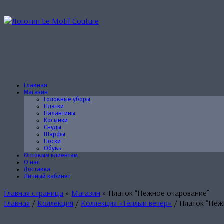
Перейти
к
содержанию
Главная
Магазин
Головные уборы
Платки
Палантины
Косынки
Снуды
Шарфы
Носки
Обувь
Оптовым клиентам
О нас
Доставка
Личный кабинет
Главная страница
»
Магазин
»
Платок “Нежное очарование”
Главная
/
Коллекция
/
Коллекция «Тёплый вечер»
/ Платок “Неж